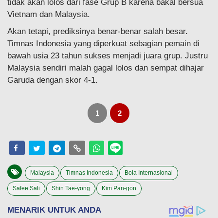
tidak akan lolos dari fase Grup B karena bakal bersua
Vietnam dan Malaysia.
Akan tetapi, prediksinya benar-benar salah besar.
Timnas Indonesia yang diperkuat sebagian pemain di
bawah usia 23 tahun sukses menjadi juara grup. Justru
Malaysia sendiri malah gagal lolos dan sempat dihajar
Garuda dengan skor 4-1.
1
2
Malaysia
Timnas Indonesia
Bola Internasional
Safee Sali
Shin Tae-yong
Kim Pan-gon