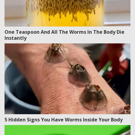
One Teaspoon And All The Worms In The Body Die
Instantly
5 Hidden Signs You Have Worms Inside Your Body