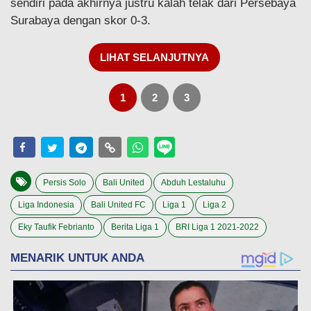
sendiri pada akhirnya justru kalah telak dari Persebaya
Surabaya dengan skor 0-3.
LIHAT SELANJUTNYA
1
2
3
Persis Solo
Bali United
Abduh Lestaluhu
Liga Indonesia
Bali United FC
Liga 1
Liga 2
Eky Taufik Febrianto
Berita Liga 1
BRI Liga 1 2021-2022