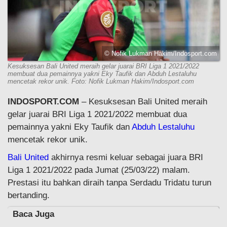
© Nofik Lukman Hakim/Indosport.com
Kesuksesan Bali United meraih gelar juarai BRI Liga 1 2021/2022
membuat dua pemainnya yakni Eky Taufik dan Abduh Lestaluhu
mencetak rekor unik. Foto: Nofik Lukman Hakim/Indosport.com
INDOSPORT.COM
– Kesuksesan Bali United meraih
gelar juarai BRI Liga 1 2021/2022 membuat dua
pemainnya yakni Eky Taufik dan
Abduh Lestaluhu
mencetak rekor unik.
Bali United
akhirnya resmi keluar sebagai juara BRI
Liga 1 2021/2022 pada Jumat (25/03/22) malam.
Prestasi itu bahkan diraih tanpa Serdadu Tridatu turun
bertanding.
Baca Juga