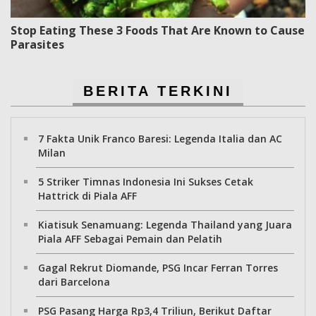
Stop Eating These 3 Foods That Are Known to Cause
Parasites
BERITA TERKINI
7 Fakta Unik Franco Baresi: Legenda Italia dan AC
Milan
5 Striker Timnas Indonesia Ini Sukses Cetak
Hattrick di Piala AFF
Kiatisuk Senamuang: Legenda Thailand yang Juara
Piala AFF Sebagai Pemain dan Pelatih
Gagal Rekrut Diomande, PSG Incar Ferran Torres
dari Barcelona
PSG Pasang Harga Rp3,4 Triliun, Berikut Daftar