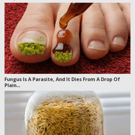
Fungus Is A Parasite, And It Dies From A Drop Of
Plain...