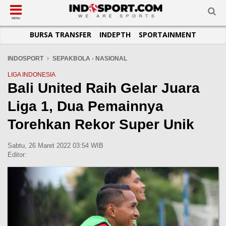
SUB-MENU
SUB-MENU
SUB-MENU
SUB-MENU
SUB-MENU
SUB-MENU
MENU
BURSA TRANSFER
INDEPTH
SPORTAINMENT
SEPAKBOLA
SPORTAINMENT
OTOMOTIF
BASKET
JADWAL
TOPIK HARI INI
LIGA 1
SELEBSPORT
MOTOGP
RAKET
KLASEMEN
PERATURAN OLAHRAGA
INDOSPORT
SEPAKBOLA - NASIONAL
LIGA 2
LIFESTYLE
FORMULA 1
MMA
TIPS DAN TRIK
LIGA INDONESIA
Bali United Raih Gelar Juara
LIGA INGGRIS
OTOMANIA
FUTSAL
INFOGRAFIS
Liga 1, Dua Pemainnya
LIGA ITALIA
OLIMPIK
GALERI FOTO
LIGA SPANYOL
E-SPORT
TEMPAT OLAHRAGA
Torehkan Rekor Super Unik
LIGA CHAMPIONS
PASUKAN SEHAT
Sabtu, 26 Maret 2022 03:54 WIB
LIGA JERMAN
KOMUNITAS SEHAT
Editor:
LIGA PRANCIS
LIGA EUROPA