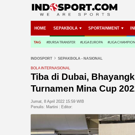
HOME
SEPAKBOLA
SPORTAINMENT
I
TAG
#BURSA TRANSFER
#LIGA EUROPA
#LIGA CHAMPIO
INDOSPORT
SEPAKBOLA - NASIONAL
BOLA INTERNASIONAL
Tiba di Dubai, Bhayangk
Turnamen Mina Cup 202
Jumat, 8 April 2022 15:59 WIB
Penulis:
Martini
|
Editor: