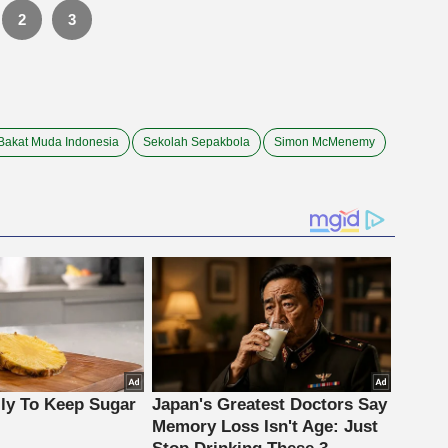
2
3
Bakat Muda Indonesia
Sekolah Sepakbola
Simon McMenemy