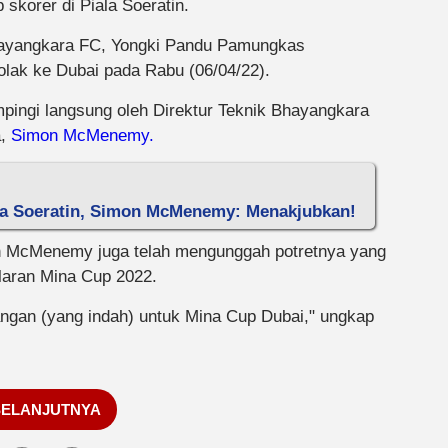
p skorer di Piala Soeratin.
Bhayangkara FC, Yongki Pandu Pamungkas
lak ke Dubai pada Rabu (06/04/22).
ingi langsung oleh Direktur Teknik Bhayangkara
,
Simon McMenemy.
la Soeratin, Simon McMenemy: Menakjubkan!
n McMenemy juga telah mengunggah potretnya yang
elaran Mina Cup 2022.
ngan (yang indah) untuk Mina Cup Dubai," ungkap
SELANJUTNYA