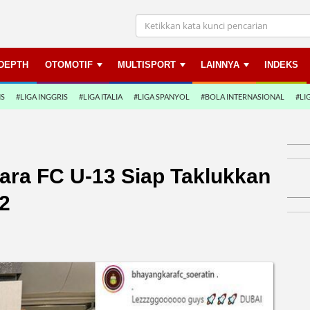
NDEPTH
OTOMOTIF
MULTISPORT
LAINNYA
INDEKS
NS
#LIGA INGGRIS
#LIGA ITALIA
#LIGA SPANYOL
#BOLA INTERNASIONAL
#LI
ara FC U-13 Siap Taklukkan
2