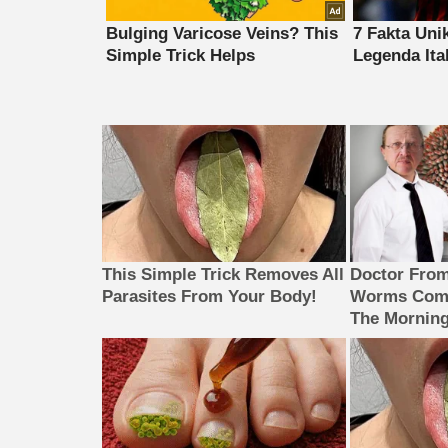
This Simple Trick Removes All
Doctor Fro
Parasites From Your Body!
Worms Come
The Morning