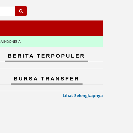
GA INDONESIA
BERITA TERPOPULER
BURSA TRANSFER
Lihat Selengkapnya