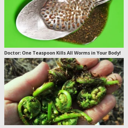
Doctor: One Teaspoon Kills All Worms in Your Body!