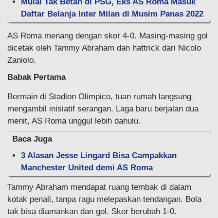
Mulai Tak Betah di PSG, Eks AS Roma Masuk
Daftar Belanja Inter Milan di Musim Panas 2022
AS Roma menang dengan skor 4-0. Masing-masing gol
dicetak oleh Tammy Abraham dan hattrick dari Nicolo
Zaniolo.
Babak Pertama
Bermain di Stadion Olimpico, tuan rumah langsung
mengambil inisiatif serangan. Laga baru berjalan dua
menit, AS Roma unggul lebih dahulu.
Baca Juga
3 Alasan Jesse Lingard Bisa Campakkan
Manchester United demi AS Roma
Tammy Abraham mendapat ruang tembak di dalam
kotak penali, tanpa ragu melepaskan tendangan. Bola
tak bisa diamankan dan gol. Skor berubah 1-0.