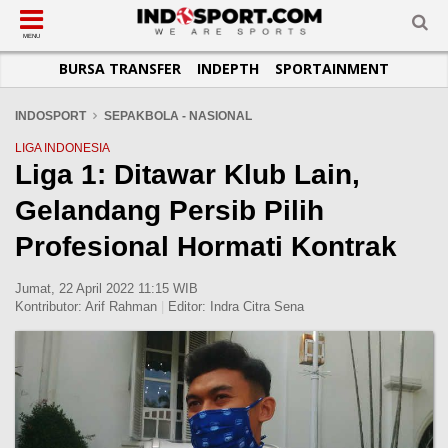
SUB-MENU
SUB-MENU
SUB-MENU
SUB-MENU
SUB-MENU
SUB-MENU
MENU
BURSA TRANSFER
INDEPTH
SPORTAINMENT
SEPAKBOLA
SPORTAINMENT
OTOMOTIF
BASKET
JADWAL
TOPIK HARI INI
LIGA 1
SELEBSPORT
MOTOGP
RAKET
KLASEMEN
PERATURAN OLAHRAGA
INDOSPORT
SEPAKBOLA - NASIONAL
LIGA 2
LIFESTYLE
FORMULA 1
MMA
TIPS DAN TRIK
LIGA INDONESIA
Liga 1: Ditawar Klub Lain,
LIGA INGGRIS
OTOMANIA
FUTSAL
INFOGRAFIS
Gelandang Persib Pilih
LIGA ITALIA
OLIMPIK
GALERI FOTO
LIGA SPANYOL
E-SPORT
TEMPAT OLAHRAGA
Profesional Hormati Kontrak
LIGA CHAMPIONS
PASUKAN SEHAT
Jumat, 22 April 2022 11:15 WIB
LIGA JERMAN
KOMUNITAS SEHAT
Kontributor:
Arif Rahman
|
Editor:
Indra Citra Sena
LIGA PRANCIS
LIGA EUROPA