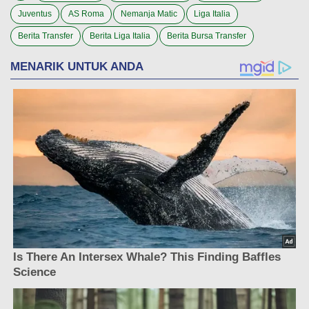
Juventus
AS Roma
Nemanja Matic
Liga Italia
Berita Transfer
Berita Liga Italia
Berita Bursa Transfer