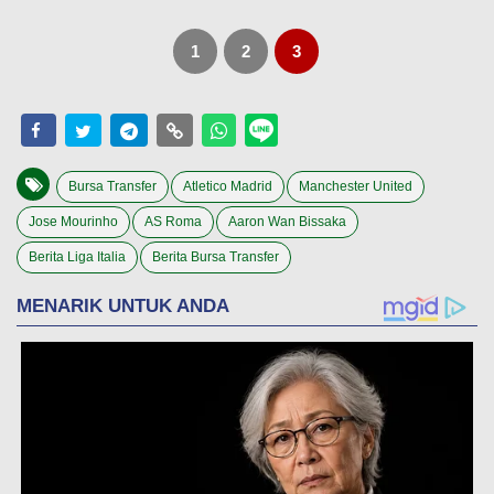
1
2
3
Bursa Transfer
Atletico Madrid
Manchester United
Jose Mourinho
AS Roma
Aaron Wan Bissaka
Berita Liga Italia
Berita Bursa Transfer