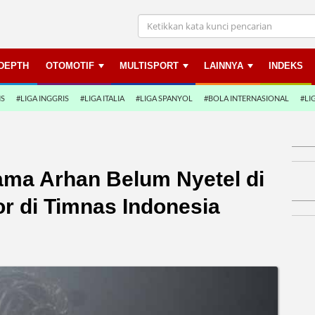
NDEPTH
OTOMOTIF
MULTISPORT
LAINNYA
INDEKS
NS
#LIGA INGGRIS
#LIGA ITALIA
#LIGA SPANYOL
#BOLA INTERNASIONAL
#LI
ama Arhan Belum Nyetel di
r di Timnas Indonesia