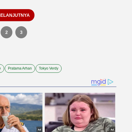
SELANJUTNYA
2
3
e
Pratama Arhan
Tokyo Verdy