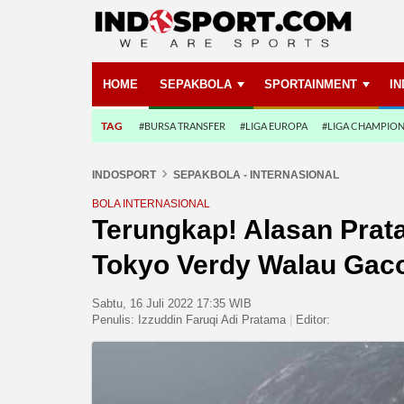
HOME
SEPAKBOLA
SPORTAINMENT
I
TAG
#BURSA TRANSFER
#LIGA EUROPA
#LIGA CHAMPIO
INDOSPORT
SEPAKBOLA - INTERNASIONAL
BOLA INTERNASIONAL
Terungkap! Alasan Prat
Tokyo Verdy Walau Gaco
Sabtu, 16 Juli 2022 17:35 WIB
Penulis:
Izzuddin Faruqi Adi Pratama
|
Editor: