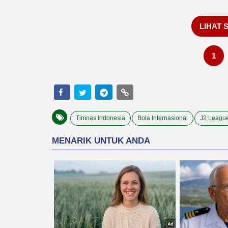
LIHAT 
1
Timnas Indonesia
Bola Internasional
J2 Leagu