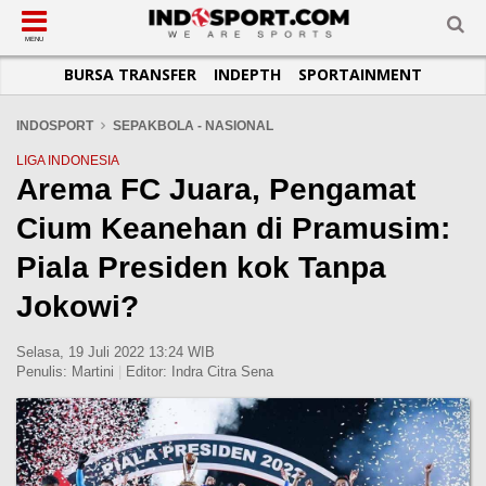
SUB-MENU
SUB-MENU
SUB-MENU
SUB-MENU
SUB-MENU
SUB-MENU
MENU
BURSA TRANSFER
INDEPTH
SPORTAINMENT
SEPAKBOLA
SPORTAINMENT
OTOMOTIF
BASKET
JADWAL
TOPIK HARI INI
LIGA 1
SELEBSPORT
MOTOGP
RAKET
KLASEMEN
PERATURAN OLAHRAGA
INDOSPORT
SEPAKBOLA - NASIONAL
LIGA 2
LIFESTYLE
FORMULA 1
MMA
TIPS DAN TRIK
LIGA INDONESIA
Arema FC Juara, Pengamat
LIGA INGGRIS
OTOMANIA
FUTSAL
INFOGRAFIS
Cium Keanehan di Pramusim:
LIGA ITALIA
OLIMPIK
GALERI FOTO
LIGA SPANYOL
E-SPORT
TEMPAT OLAHRAGA
Piala Presiden kok Tanpa
LIGA CHAMPIONS
PASUKAN SEHAT
Jokowi?
LIGA JERMAN
KOMUNITAS SEHAT
Selasa, 19 Juli 2022 13:24 WIB
LIGA PRANCIS
Penulis:
Martini
|
Editor:
Indra Citra Sena
LIGA EUROPA