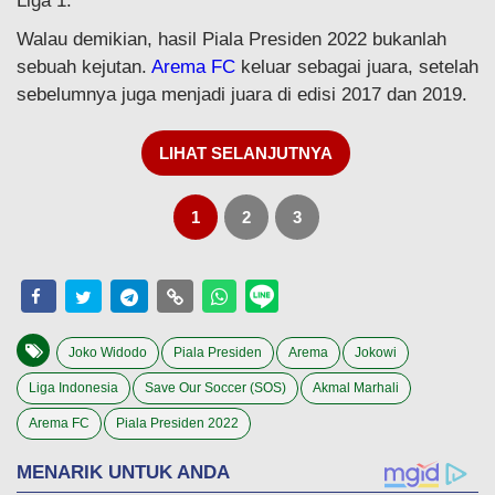
Liga 1."
Walau demikian, hasil Piala Presiden 2022 bukanlah
sebuah kejutan.
Arema FC
keluar sebagai juara, setelah
sebelumnya juga menjadi juara di edisi 2017 dan 2019.
LIHAT SELANJUTNYA
1
2
3
Joko Widodo
Piala Presiden
Arema
Jokowi
Liga Indonesia
Save Our Soccer (SOS)
Akmal Marhali
Arema FC
Piala Presiden 2022