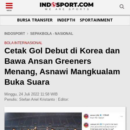
SUB-MENU
SUB-MENU
SUB-MENU
SUB-MENU
SUB-MENU
SUB-MENU
MENU
BURSA TRANSFER
INDEPTH
SPORTAINMENT
SEPAKBOLA
SPORTAINMENT
OTOMOTIF
BASKET
JADWAL
TOPIK HARI INI
LIGA 1
SELEBSPORT
MOTOGP
RAKET
KLASEMEN
PERATURAN OLAHRAGA
INDOSPORT
SEPAKBOLA - NASIONAL
LIGA 2
LIFESTYLE
FORMULA 1
MMA
TIPS DAN TRIK
BOLA INTERNASIONAL
Cetak Gol Debut di Korea dan
LIGA INGGRIS
OTOMANIA
FUTSAL
INFOGRAFIS
Bawa Ansan Greeners
LIGA ITALIA
OLIMPIK
GALERI FOTO
LIGA SPANYOL
E-SPORT
TEMPAT OLAHRAGA
Menang, Asnawi Mangkualam
LIGA CHAMPIONS
PASUKAN SEHAT
Buka Suara
LIGA JERMAN
KOMUNITAS SEHAT
Minggu, 24 Juli 2022 11:58 WIB
LIGA PRANCIS
Penulis:
Stefan Ariel Kristanto
|
Editor:
LIGA EUROPA