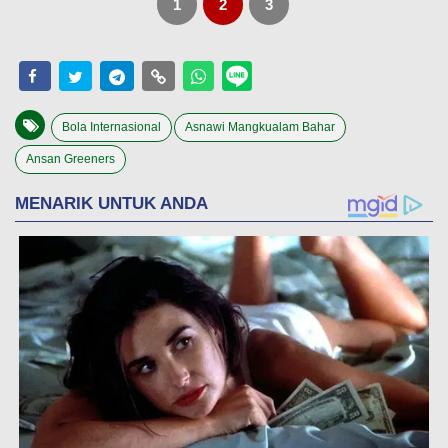
1
2
3
Bola Internasional
Asnawi Mangkualam Bahar
Ansan Greeners