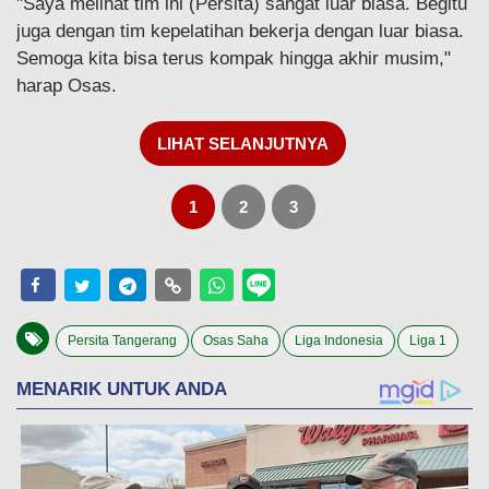
"Saya melihat tim ini (Persita) sangat luar biasa. Begitu
juga dengan tim kepelatihan bekerja dengan luar biasa.
Semoga kita bisa terus kompak hingga akhir musim,"
harap Osas.
LIHAT SELANJUTNYA
1
2
3
Persita Tangerang
Osas Saha
Liga Indonesia
Liga 1