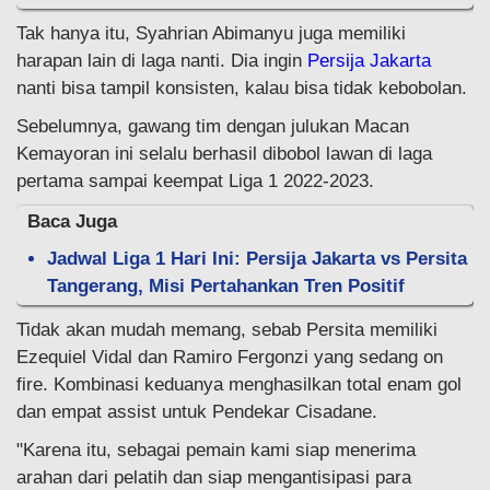
Tak hanya itu, Syahrian Abimanyu juga memiliki
harapan lain di laga nanti. Dia ingin
Persija Jakarta
nanti bisa tampil konsisten, kalau bisa tidak kebobolan.
Sebelumnya, gawang tim dengan julukan Macan
Kemayoran ini selalu berhasil dibobol lawan di laga
pertama sampai keempat Liga 1 2022-2023.
Baca Juga
Jadwal Liga 1 Hari Ini: Persija Jakarta vs Persita
Tangerang, Misi Pertahankan Tren Positif
Tidak akan mudah memang, sebab Persita memiliki
Ezequiel Vidal dan Ramiro Fergonzi yang sedang on
fire. Kombinasi keduanya menghasilkan total enam gol
dan empat assist untuk Pendekar Cisadane.
"Karena itu, sebagai pemain kami siap menerima
arahan dari pelatih dan siap mengantisipasi para