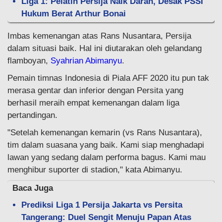
Liga 1: Pelatih Persija Naik Darah, Desak PSSI
Hukum Berat Arthur Bonai
Imbas kemenangan atas Rans Nusantara, Persija
dalam situasi baik. Hal ini diutarakan oleh gelandang
flamboyan,
Syahrian Abimanyu
.
Pemain timnas Indonesia di Piala AFF 2020 itu pun tak
merasa gentar dan inferior dengan Persita yang
berhasil meraih empat kemenangan dalam liga
pertandingan.
"Setelah kemenangan kemarin (vs Rans Nusantara),
tim dalam suasana yang baik. Kami siap menghadapi
lawan yang sedang dalam performa bagus. Kami mau
menghibur suporter di stadion," kata Abimanyu.
Baca Juga
Prediksi Liga 1 Persija Jakarta vs Persita
Tangerang: Duel Sengit Menuju Papan Atas