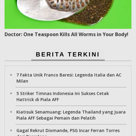
Doctor: One Teaspoon Kills All Worms in Your Body!
BERITA TERKINI
7 Fakta Unik Franco Baresi: Legenda Italia dan AC
Milan
5 Striker Timnas Indonesia Ini Sukses Cetak
Hattrick di Piala AFF
Kiatisuk Senamuang: Legenda Thailand yang Juara
Piala AFF Sebagai Pemain dan Pelatih
Gagal Rekrut Diomande, PSG Incar Ferran Torres