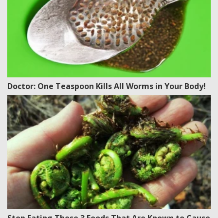
Doctor: One Teaspoon Kills All Worms in Your Body!