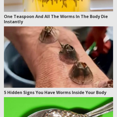
One Teaspoon And All The Worms In The Body Die
Instantly
5 Hidden Signs You Have Worms Inside Your Body