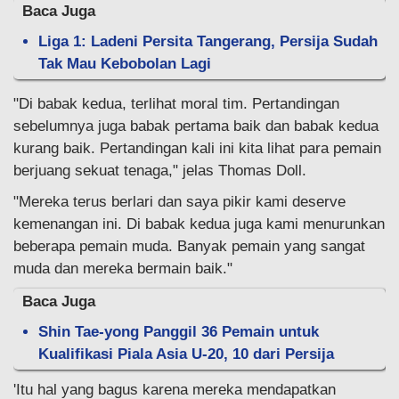
Baca Juga
Liga 1: Ladeni Persita Tangerang, Persija Sudah
Tak Mau Kebobolan Lagi
"Di babak kedua, terlihat moral tim. Pertandingan
sebelumnya juga babak pertama baik dan babak kedua
kurang baik. Pertandingan kali ini kita lihat para pemain
berjuang sekuat tenaga," jelas Thomas Doll.
"Mereka terus berlari dan saya pikir kami deserve
kemenangan ini. Di babak kedua juga kami menurunkan
beberapa pemain muda. Banyak pemain yang sangat
muda dan mereka bermain baik."
Baca Juga
Shin Tae-yong Panggil 36 Pemain untuk
Kualifikasi Piala Asia U-20, 10 dari Persija
'Itu hal yang bagus karena mereka mendapatkan