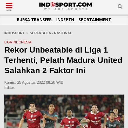
SUB-MENU
SUB-MENU
SUB-MENU
SUB-MENU
SUB-MENU
SUB-MENU
MENU
BURSA TRANSFER
INDEPTH
SPORTAINMENT
SEPAKBOLA
SPORTAINMENT
OTOMOTIF
BASKET
JADWAL
TOPIK HARI INI
LIGA 1
SELEBSPORT
MOTOGP
RAKET
KLASEMEN
PERATURAN OLAHRAGA
INDOSPORT
SEPAKBOLA - NASIONAL
LIGA 2
LIFESTYLE
FORMULA 1
MMA
TIPS DAN TRIK
LIGA INDONESIA
Rekor Unbeatable di Liga 1
LIGA INGGRIS
OTOMANIA
FUTSAL
INFOGRAFIS
Terhenti, Pelath Madura United
LIGA ITALIA
OLIMPIK
GALERI FOTO
LIGA SPANYOL
E-SPORT
TEMPAT OLAHRAGA
Salahkan 2 Faktor Ini
LIGA CHAMPIONS
PASUKAN SEHAT
Kamis, 25 Agustus 2022 08:20 WIB
LIGA JERMAN
KOMUNITAS SEHAT
Editor:
LIGA PRANCIS
LIGA EUROPA