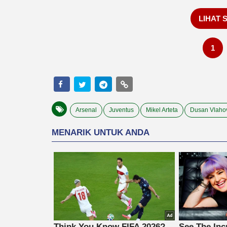
LIHAT 
1
Arsenal
Juventus
Mikel Arteta
Dusan Vlaho