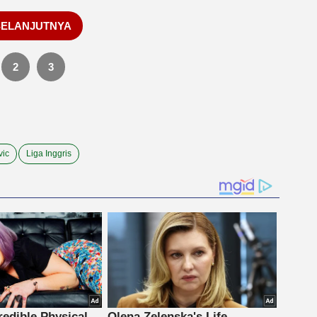
SELANJUTNYA
2
3
vic
Liga Inggris