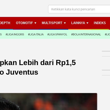
NDEPTH
OTOMOTIF
MULTISPORT
LAINNYA
INDEKS
NS
#LIGA INGGRIS
#LIGA ITALIA
#LIGA SPANYOL
#BOLA INTERNASIONAL
#LI
apkan Lebih dari Rp1,5
uo Juventus