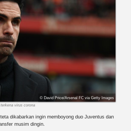
© David Price/Arsenal FC via Getty Images
 terkena virus corona
rteta dikabarkan ingin memboyong duo Juventus dan
ransfer musim dingin.