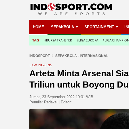
HOME
SEPAKBOLA
SPORTAINMENT
I
TAG
#BURSA TRANSFER
#LIGA EUROPA
#LIGA CHAMPIO
INDOSPORT
SEPAKBOLA - INTERNASIONAL
LIGA INGGRIS
Arteta Minta Arsenal Si
Triliun untuk Boyong D
Jumat, 23 September 2022 19:31 WIB
Penulis:
Redaksi
|
Editor: