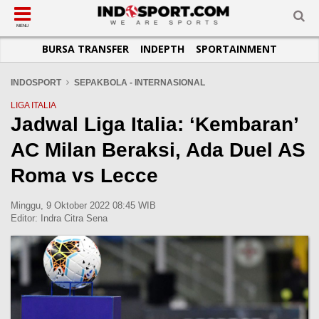
SUB-MENU
SUB-MENU
SUB-MENU
SUB-MENU
SUB-MENU
SUB-MENU
MENU
BURSA TRANSFER
INDEPTH
SPORTAINMENT
SEPAKBOLA
SPORTAINMENT
OTOMOTIF
BASKET
JADWAL
TOPIK HARI INI
LIGA 1
SELEBSPORT
MOTOGP
RAKET
KLASEMEN
PERATURAN OLAHRAGA
INDOSPORT
SEPAKBOLA - INTERNASIONAL
LIGA 2
LIFESTYLE
FORMULA 1
MMA
TIPS DAN TRIK
LIGA ITALIA
Jadwal Liga Italia: ‘Kembaran’
LIGA INGGRIS
OTOMANIA
FUTSAL
INFOGRAFIS
AC Milan Beraksi, Ada Duel AS
LIGA ITALIA
OLIMPIK
GALERI FOTO
LIGA SPANYOL
E-SPORT
TEMPAT OLAHRAGA
Roma vs Lecce
LIGA CHAMPIONS
PASUKAN SEHAT
Minggu, 9 Oktober 2022 08:45 WIB
LIGA JERMAN
KOMUNITAS SEHAT
Editor:
Indra Citra Sena
LIGA PRANCIS
LIGA EUROPA