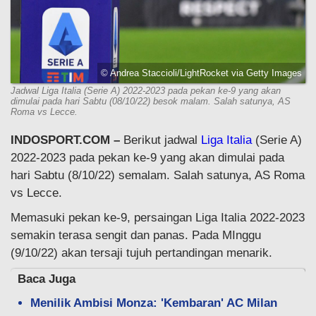
© Andrea Staccioli/LightRocket via Getty Images
Jadwal Liga Italia (Serie A) 2022-2023 pada pekan ke-9 yang akan
dimulai pada hari Sabtu (08/10/22) besok malam. Salah satunya, AS
Roma vs Lecce.
INDOSPORT.COM –
Berikut jadwal
Liga Italia
(Serie A)
2022-2023 pada pekan ke-9 yang akan dimulai pada
hari Sabtu (8/10/22) semalam. Salah satunya, AS Roma
vs Lecce.
Memasuki pekan ke-9, persaingan Liga Italia 2022-2023
semakin terasa sengit dan panas. Pada MInggu
(9/10/22) akan tersaji tujuh pertandingan menarik.
Baca Juga
Menilik Ambisi Monza: 'Kembaran' AC Milan