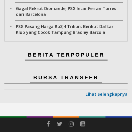
Gagal Rekrut Diomande, PSG Incar Ferran Torres
dari Barcelona
PSG Pasang Harga Rp3,4 Triliun, Berikut Daftar
Klub yang Cocok Tampung Bradley Barcola
BERITA TERPOPULER
BURSA TRANSFER
Lihat Selengkapnya