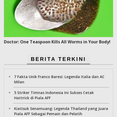
Doctor: One Teaspoon Kills All Worms in Your Body!
BERITA TERKINI
7 Fakta Unik Franco Baresi: Legenda Italia dan AC
Milan
5 Striker Timnas Indonesia Ini Sukses Cetak
Hattrick di Piala AFF
Kiatisuk Senamuang: Legenda Thailand yang Juara
Piala AFF Sebagai Pemain dan Pelatih