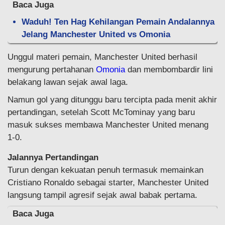
Baca Juga
Waduh! Ten Hag Kehilangan Pemain Andalannya
Jelang Manchester United vs Omonia
Unggul materi pemain, Manchester United berhasil
mengurung pertahanan
Omonia
dan membombardir lini
belakang lawan sejak awal laga.
Namun gol yang ditunggu baru tercipta pada menit akhir
pertandingan, setelah Scott McTominay yang baru
masuk sukses membawa Manchester United menang
1-0.
Jalannya Pertandingan
Turun dengan kekuatan penuh termasuk memainkan
Cristiano Ronaldo sebagai starter, Manchester United
langsung tampil agresif sejak awal babak pertama.
Baca Juga