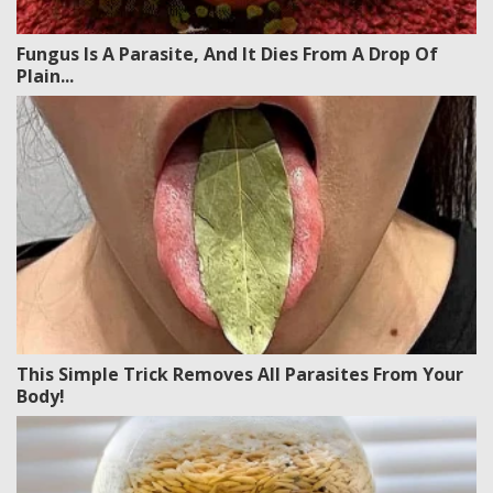
Fungus Is A Parasite, And It Dies From A Drop Of
Plain...
This Simple Trick Removes All Parasites From Your
Body!