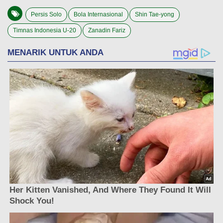
Persis Solo
Bola Internasional
Shin Tae-yong
Timnas Indonesia U-20
Zanadin Fariz