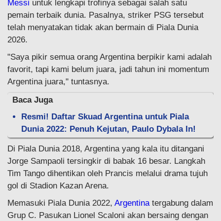
Messi
untuk lengkapi trofinya sebagai salah satu
pemain terbaik dunia. Pasalnya, striker PSG tersebut
telah menyatakan tidak akan bermain di Piala Dunia
2026.
"Saya pikir semua orang Argentina berpikir kami adalah
favorit, tapi kami belum juara, jadi tahun ini momentum
Argentina juara," tuntasnya.
Baca Juga
Resmi! Daftar Skuad Argentina untuk Piala
Dunia 2022: Penuh Kejutan, Paulo Dybala In!
Di Piala Dunia 2018, Argentina yang kala itu ditangani
Jorge Sampaoli tersingkir di babak 16 besar. Langkah
Tim Tango dihentikan oleh Prancis melalui drama tujuh
gol di Stadion Kazan Arena.
Memasuki Piala Dunia 2022,
Argentina
tergabung dalam
Grup C. Pasukan Lionel Scaloni akan bersaing dengan