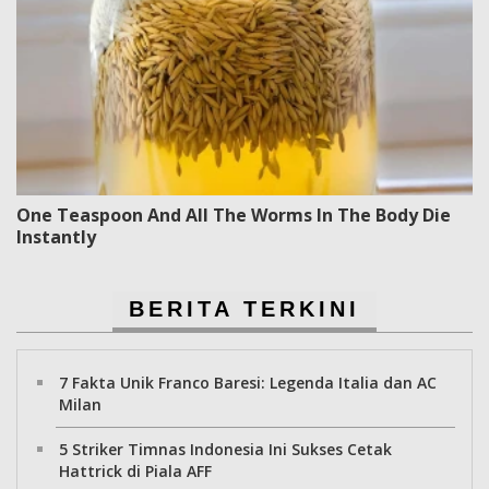
One Teaspoon And All The Worms In The Body Die
Instantly
BERITA TERKINI
7 Fakta Unik Franco Baresi: Legenda Italia dan AC
Milan
5 Striker Timnas Indonesia Ini Sukses Cetak
Hattrick di Piala AFF