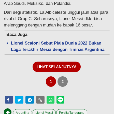
Arab Saudi, Meksiko, dan Polandia.
Dari segi statistik, La Albiceleste unggul jauh atas para
rival di Grup C. Seharusnya, Lionel Messi dkk. bisa
melenggang dengan mudah ke babak 16 besar.
Baca Juga
Lionel Scaloni Sebut Piala Dunia 2022 Bukan
Laga Terakhir Messi dengan Timnas Argentina
LIHAT SELANJUTNYA
1
2
Argentina
Lionel Messi
Persita Tangerang