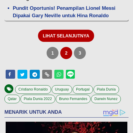
Pundit Oportunis! Penampilan Lionel Messi
Dipakai Gary Neville untuk Hina Ronaldo
LIHAT SELANJUTNYA
1
2
3
Cristiano Ronaldo
Uruguay
Portugal
Piala Dunia
Qatar
Piala Dunia 2022
Bruno Fernandes
Darwin Nunez