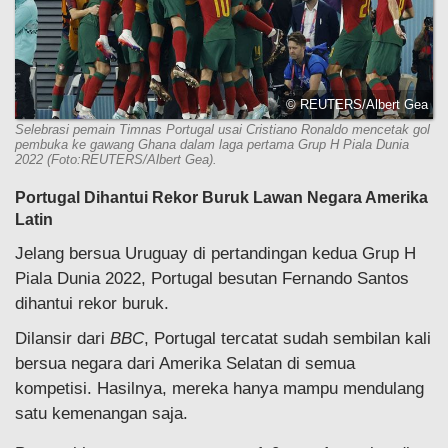
© REUTERS/Albert Gea
Selebrasi pemain Timnas Portugal usai Cristiano Ronaldo mencetak gol
pembuka ke gawang Ghana dalam laga pertama Grup H Piala Dunia
2022 (Foto:REUTERS/Albert Gea).
Portugal Dihantui Rekor Buruk Lawan Negara Amerika
Latin
Jelang bersua Uruguay di pertandingan kedua Grup H
Piala Dunia 2022, Portugal besutan Fernando Santos
dihantui rekor buruk.
Dilansir dari
BBC
, Portugal tercatat sudah sembilan kali
bersua negara dari Amerika Selatan di semua
kompetisi. Hasilnya, mereka hanya mampu mendulang
satu kemenangan saja.