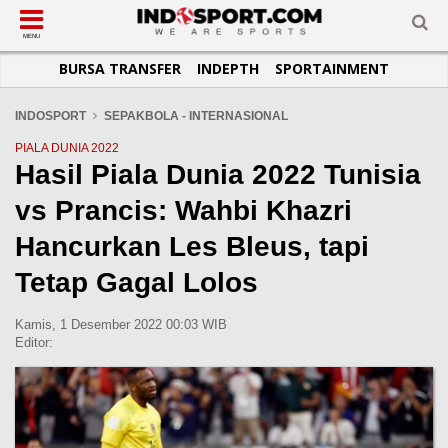
SUB-MENU
SUB-MENU
SUB-MENU
SUB-MENU
SUB-MENU
SUB-MENU
MENU
BURSA TRANSFER
INDEPTH
SPORTAINMENT
SEPAKBOLA
SPORTAINMENT
OTOMOTIF
BASKET
JADWAL
TOPIK HARI INI
LIGA 1
SELEBSPORT
MOTOGP
RAKET
KLASEMEN
PERATURAN OLAHRAGA
INDOSPORT
SEPAKBOLA - INTERNASIONAL
LIGA 2
LIFESTYLE
FORMULA 1
MMA
TIPS DAN TRIK
PIALA DUNIA 2022
Hasil Piala Dunia 2022 Tunisia
LIGA INGGRIS
OTOMANIA
FUTSAL
INFOGRAFIS
vs Prancis: Wahbi Khazri
LIGA ITALIA
OLIMPIK
GALERI FOTO
LIGA SPANYOL
E-SPORT
TEMPAT OLAHRAGA
Hancurkan Les Bleus, tapi
LIGA CHAMPIONS
PASUKAN SEHAT
Tetap Gagal Lolos
LIGA JERMAN
KOMUNITAS SEHAT
Kamis, 1 Desember 2022 00:03 WIB
LIGA PRANCIS
Editor:
LIGA EUROPA