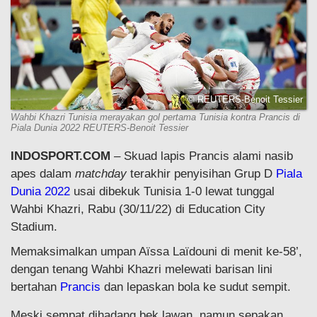
© REUTERS-Benoit Tessier
Wahbi Khazri Tunisia merayakan gol pertama Tunisia kontra Prancis di
Piala Dunia 2022 REUTERS-Benoit Tessier
INDOSPORT.COM
– Skuad lapis Prancis alami nasib
apes dalam
matchday
terakhir penyisihan Grup D
Piala
Dunia 2022
usai dibekuk Tunisia 1-0 lewat tunggal
Wahbi Khazri, Rabu (30/11/22) di Education City
Stadium.
Memaksimalkan umpan Aïssa Laïdouni di menit ke-58’,
dengan tenang Wahbi Khazri melewati barisan lini
bertahan
Prancis
dan lepaskan bola ke sudut sempit.
Meski sempat dihadang bek lawan, namun sepakan