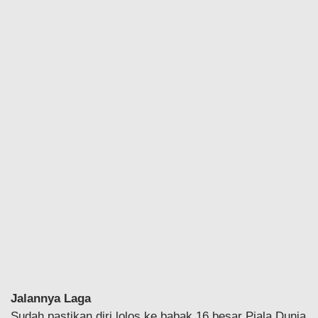
Jalannya Laga
Sudah pastikan diri lolos ke babak 16 besar Piala Dunia