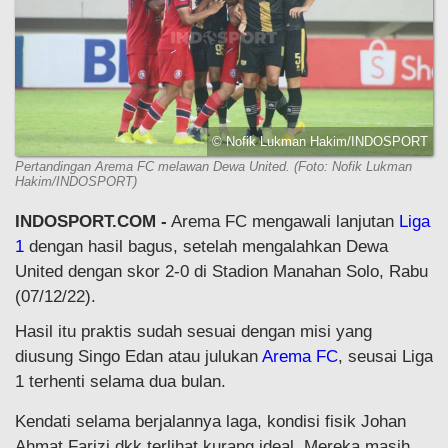
© Nofik Lukman Hakim/INDOSPORT
Pertandingan Arema FC melawan Dewa United. (Foto: Nofik Lukman
Hakim/INDOSPORT)
INDOSPORT.COM -
Arema FC mengawali lanjutan
Liga
1
dengan hasil bagus, setelah mengalahkan Dewa
United dengan skor 2-0 di Stadion Manahan Solo, Rabu
(07/12/22).
Hasil itu praktis sudah sesuai dengan misi yang
diusung Singo Edan atau julukan
Arema FC
, seusai Liga
1 terhenti selama dua bulan.
Kendati selama berjalannya laga, kondisi fisik Johan
Ahmat Farizi dkk terlihat kurang ideal. Mereka masih