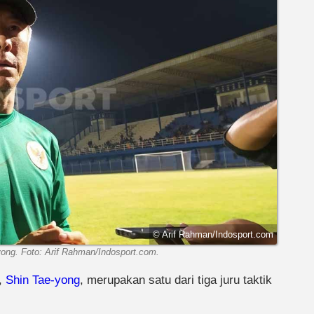
© Arif Rahman/Indosport.com
yong. Foto: Arif Rahman/Indosport.com.
a,
Shin Tae-yong
, merupakan satu dari tiga juru taktik