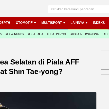
NDEPTH
OTOMOTIF
MULTISPORT
LAINNYA
INDEKS
NS
#LIGA INGGRIS
#LIGA ITALIA
#LIGA SPANYOL
#BOLA INTERNASIONAL
#LI
rea Selatan di Piala AFF
rat Shin Tae-yong?