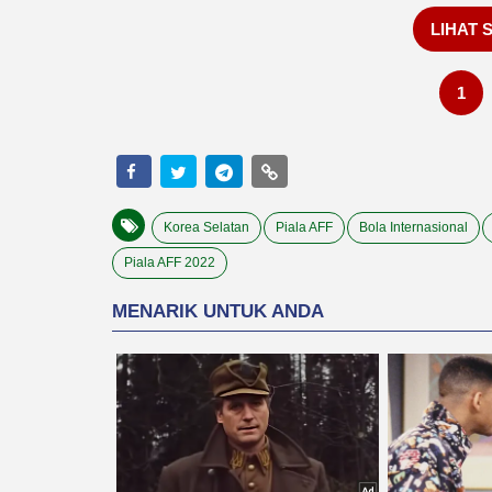
LIHAT 
1
Korea Selatan
Piala AFF
Bola Internasional
Piala AFF 2022