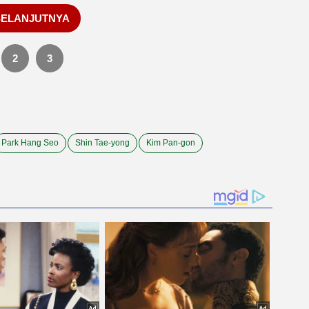
SELANJUTNYA
2
3
Park Hang Seo
Shin Tae-yong
Kim Pan-gon