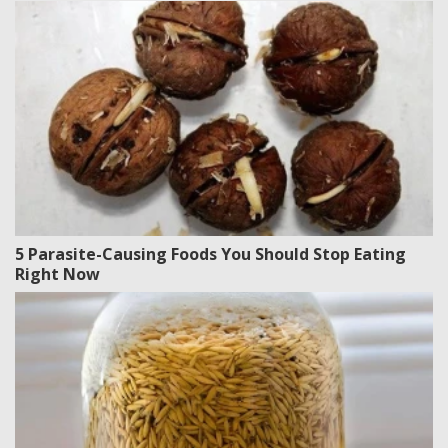
5 Parasite-Causing Foods You Should Stop Eating
Right Now