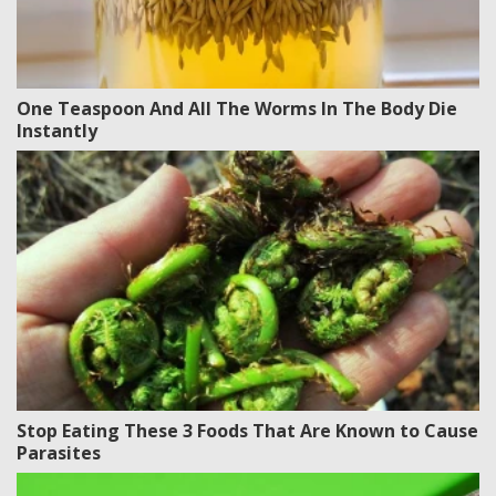
One Teaspoon And All The Worms In The Body Die
Instantly
Stop Eating These 3 Foods That Are Known to Cause
Parasites