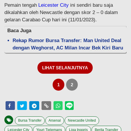
Pemain tengah
Leicester City
ini sendiri baru saja
dikalahkan oleh Newcastle dengan skor 2 – 0 dalam
gelaran Carabao Cup hari ini (11/01/2023).
Baca Juga
Rekap Rumor Bursa Transfer: Man United Deal
dengan Weghorst, AC Milan Incar Bek Kiri Baru
LIHAT SELANJUTNYA
1
2
Bursa Transfer
Arsenal
Newcastle United
Leicester City
Youri Tielemans
Liga Inggris
Berita Transfer