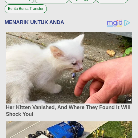
Berita Bursa Transfer