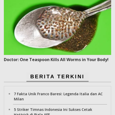
Doctor: One Teaspoon Kills All Worms in Your Body!
BERITA TERKINI
7 Fakta Unik Franco Baresi: Legenda Italia dan AC
Milan
5 Striker Timnas Indonesia Ini Sukses Cetak
Hattrick di Piala AFF