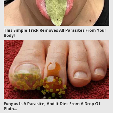
This Simple Trick Removes All Parasites From Your
Body!
Fungus Is A Parasite, And It Dies From A Drop Of
Plain...