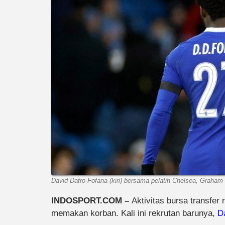
David Datro Fofana (kiri) bersama pelatih Chelsea, Graham 
INDOSPORT.COM –
Aktivitas bursa transfer
memakan korban. Kali ini rekrutan barunya,
D