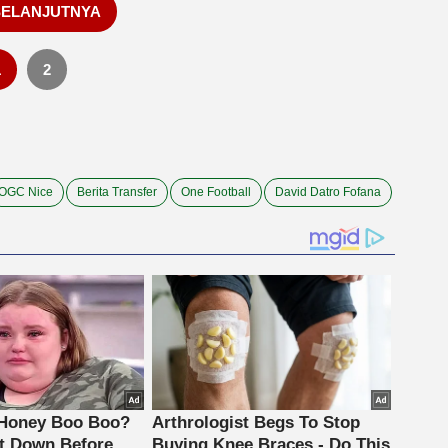
SELANJUTNYA
1
2
OGC Nice
Berita Transfer
One Football
David Datro Fofana