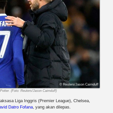
© Reuters/Jason Cairnduff
Potter. (Foto: Reuters/Jason Cairnduff)
 raksasa Liga Inggris (Premier League), Chelsea,
avid Datro Fofana
, yang akan dilepas.