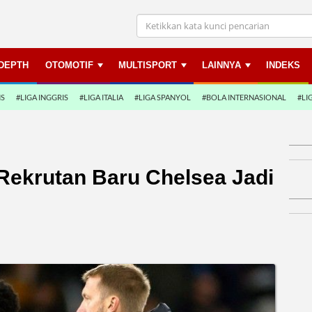
NDEPTH
OTOMOTIF
MULTISPORT
LAINNYA
INDEKS
NS
#LIGA INGGRIS
#LIGA ITALIA
#LIGA SPANYOL
#BOLA INTERNASIONAL
#LI
 Rekrutan Baru Chelsea Jadi