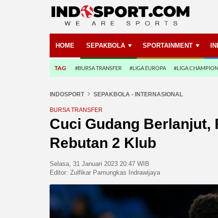
HOME
SEPAKBOLA
SPORTAINMENT
I
TAG
#BURSA TRANSFER
#LIGA EUROPA
#LIGA CHAMPIO
INDOSPORT
SEPAKBOLA - INTERNASIONAL
BURSA TRANSFER
Cuci Gudang Berlanjut,
Rebutan 2 Klub
Selasa, 31 Januari 2023 20:47 WIB
Editor:
Zulfikar Pamungkas Indrawijaya