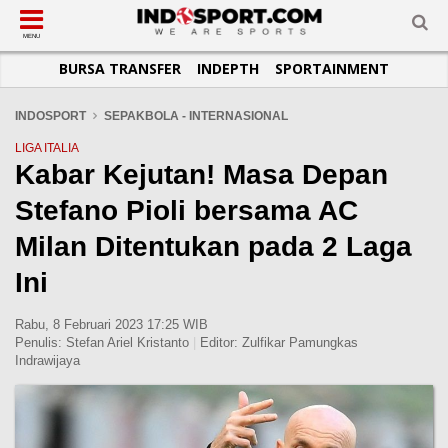
SUB-MENU
SUB-MENU
SUB-MENU
SUB-MENU
SUB-MENU
SUB-MENU
MENU
BURSA TRANSFER
INDEPTH
SPORTAINMENT
SEPAKBOLA
SPORTAINMENT
OTOMOTIF
BASKET
JADWAL
TOPIK HARI INI
LIGA 1
SELEBSPORT
MOTOGP
RAKET
KLASEMEN
PERATURAN OLAHRAGA
INDOSPORT
SEPAKBOLA - INTERNASIONAL
LIGA 2
LIFESTYLE
FORMULA 1
MMA
TIPS DAN TRIK
LIGA ITALIA
Kabar Kejutan! Masa Depan
LIGA INGGRIS
OTOMANIA
FUTSAL
INFOGRAFIS
Stefano Pioli bersama AC
LIGA ITALIA
OLIMPIK
GALERI FOTO
LIGA SPANYOL
E-SPORT
TEMPAT OLAHRAGA
Milan Ditentukan pada 2 Laga
LIGA CHAMPIONS
PASUKAN SEHAT
Ini
LIGA JERMAN
KOMUNITAS SEHAT
Rabu, 8 Februari 2023 17:25 WIB
LIGA PRANCIS
Penulis:
Stefan Ariel Kristanto
|
Editor:
Zulfikar Pamungkas
Indrawijaya
LIGA EUROPA