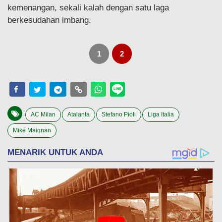
kemenangan, sekali kalah dengan satu laga
berkesudahan imbang.
1
2
AC Milan
Atalanta
Stefano Pioli
Liga Italia
Mike Maignan