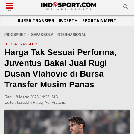
SUB-MENU
SUB-MENU
SUB-MENU
SUB-MENU
SUB-MENU
SUB-MENU
MENU
BURSA TRANSFER
INDEPTH
SPORTAINMENT
SEPAKBOLA
SPORTAINMENT
OTOMOTIF
BASKET
JADWAL
TOPIK HARI INI
LIGA 1
SELEBSPORT
MOTOGP
RAKET
KLASEMEN
PERATURAN OLAHRAGA
INDOSPORT
SEPAKBOLA - INTERNASIONAL
LIGA 2
LIFESTYLE
FORMULA 1
MMA
TIPS DAN TRIK
BURSA TRANSFER
Harga Tak Sesuai Performa,
LIGA INGGRIS
OTOMANIA
FUTSAL
INFOGRAFIS
Juventus Bakal Jual Rugi
LIGA ITALIA
OLIMPIK
GALERI FOTO
LIGA SPANYOL
E-SPORT
TEMPAT OLAHRAGA
Dusan Vlahovic di Bursa
LIGA CHAMPIONS
PASUKAN SEHAT
Transfer Musim Panas
LIGA JERMAN
KOMUNITAS SEHAT
Rabu, 8 Maret 2023 14:23 WIB
LIGA PRANCIS
Editor:
Izzuddin Faruqi Adi Pratama
LIGA EUROPA