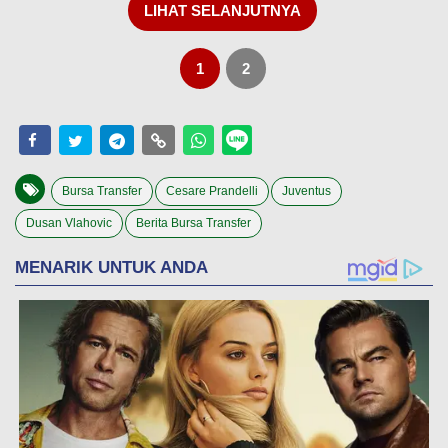
LIHAT SELANJUTNYA
1
2
Bursa Transfer
Cesare Prandelli
Juventus
Dusan Vlahovic
Berita Bursa Transfer