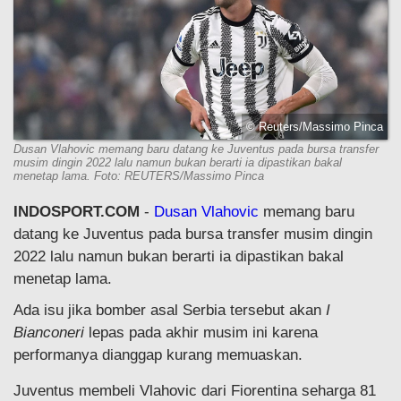
© Reuters/Massimo Pinca
Dusan Vlahovic memang baru datang ke Juventus pada bursa transfer
musim dingin 2022 lalu namun bukan berarti ia dipastikan bakal
menetap lama. Foto: REUTERS/Massimo Pinca
INDOSPORT.COM
-
Dusan Vlahovic
memang baru
datang ke Juventus pada bursa transfer musim dingin
2022 lalu namun bukan berarti ia dipastikan bakal
menetap lama.
Ada isu jika bomber asal Serbia tersebut akan
I
Bianconeri
lepas pada akhir musim ini karena
performanya dianggap kurang memuaskan.
Juventus membeli Vlahovic dari Fiorentina seharga 81