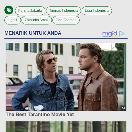
Persija Jakarta
Timnas Indonesia
Liga Indonesia
Liga 1
Zainudin Amali
One Football