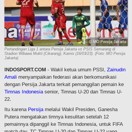
© MO Persija Jakarta
Pertandingan Liga 1 antara Persija Jakarta vs PSIS Semarang di
Stadion Wibawa Mukti (Cikarang), Kamis (16/03/23). (Foto: MO Persija
Jakarta)
INDOSPORT.COM
- Wakil ketua umum PSSI,
Zainudin
Amali
menyampaikan federasi akan berkomunikasi
dengan Persija Jakarta terkait pemanggilan pemain ke
Timnas Indonesia
senior, Timnas U-20 dan Timnas U-
22.
Itu karena
Persija
melalui Wakil Presiden, Ganesha
Putera mengatakan timnya kesulitan setelah 12
pemainnya dipanggil ke Timnas Indonesia, untuk FIFA
match day, TC Timnas U-20 dan Timnas U-22 yang