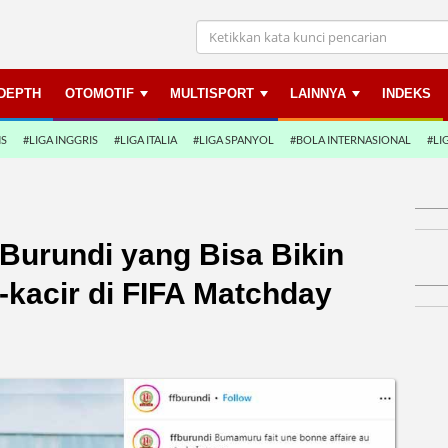
NDEPTH
OTOMOTIF
MULTISPORT
LAINNYA
INDEKS
NS
#LIGA INGGRIS
#LIGA ITALIA
#LIGA SPANYOL
#BOLA INTERNASIONAL
#LI
Burundi yang Bisa Bikin
-kacir di FIFA Matchday