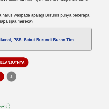
ia harus waspada apalagi Burundi punya beberapa
siapa sjaa mereka?
ikenal, PSSI Sebut Burundi Bukan Tim
SELANJUTNYA
1
2
-yong