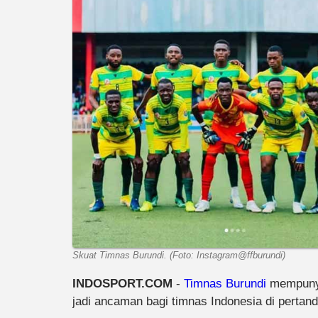
Skuat Timnas Burundi. (Foto: Instagram@ffburundi)
INDOSPORT.COM
-
Timnas Burundi
mempunyai
jadi ancaman bagi timnas Indonesia di pertand