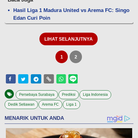
Hasil Liga 1 Madura United vs Arema FC: Singo
Edan Curi Poin
LIHAT SELANJUTNYA
1
2
Persebaya Surabaya
Prediksi
Liga Indonesia
Dedik Setiawan
Arema FC
Liga 1