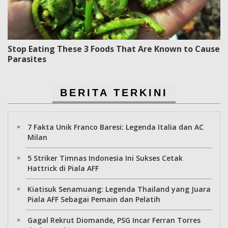
Stop Eating These 3 Foods That Are Known to Cause
Parasites
BERITA TERKINI
7 Fakta Unik Franco Baresi: Legenda Italia dan AC
Milan
5 Striker Timnas Indonesia Ini Sukses Cetak
Hattrick di Piala AFF
Kiatisuk Senamuang: Legenda Thailand yang Juara
Piala AFF Sebagai Pemain dan Pelatih
Gagal Rekrut Diomande, PSG Incar Ferran Torres