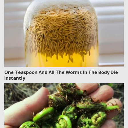
One Teaspoon And All The Worms In The Body Die
Instantly