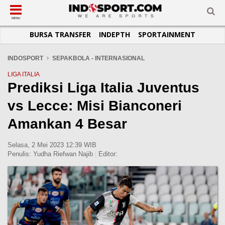
SUB-MENU
SUB-MENU
SUB-MENU
SUB-MENU
SUB-MENU
SUB-MENU
MENU
BURSA TRANSFER
INDEPTH
SPORTAINMENT
SEPAKBOLA
SPORTAINMENT
OTOMOTIF
BASKET
JADWAL
TOPIK HARI INI
LIGA 1
SELEBSPORT
MOTOGP
RAKET
KLASEMEN
PERATURAN OLAHRAGA
INDOSPORT
SEPAKBOLA - INTERNASIONAL
LIGA 2
LIFESTYLE
FORMULA 1
MMA
TIPS DAN TRIK
LIGA ITALIA
Prediksi Liga Italia Juventus
LIGA INGGRIS
OTOMANIA
FUTSAL
INFOGRAFIS
vs Lecce: Misi Bianconeri
LIGA ITALIA
OLIMPIK
GALERI FOTO
LIGA SPANYOL
E-SPORT
TEMPAT OLAHRAGA
Amankan 4 Besar
LIGA CHAMPIONS
PASUKAN SEHAT
Selasa, 2 Mei 2023 12:39 WIB
LIGA JERMAN
KOMUNITAS SEHAT
Penulis:
Yudha Riefwan Najib
|
Editor:
LIGA PRANCIS
LIGA EUROPA