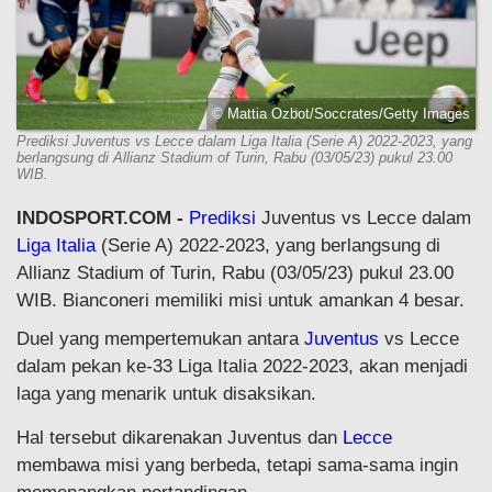
© Mattia Ozbot/Soccrates/Getty Images
Prediksi Juventus vs Lecce dalam Liga Italia (Serie A) 2022-2023, yang
berlangsung di Allianz Stadium of Turin, Rabu (03/05/23) pukul 23.00
WIB.
INDOSPORT.COM -
Prediksi
Juventus vs Lecce dalam
Liga Italia
(Serie A) 2022-2023, yang berlangsung di
Allianz Stadium of Turin, Rabu (03/05/23) pukul 23.00
WIB. Bianconeri memiliki misi untuk amankan 4 besar.
Duel yang mempertemukan antara
Juventus
vs Lecce
dalam pekan ke-33 Liga Italia 2022-2023, akan menjadi
laga yang menarik untuk disaksikan.
Hal tersebut dikarenakan Juventus dan
Lecce
membawa misi yang berbeda, tetapi sama-sama ingin