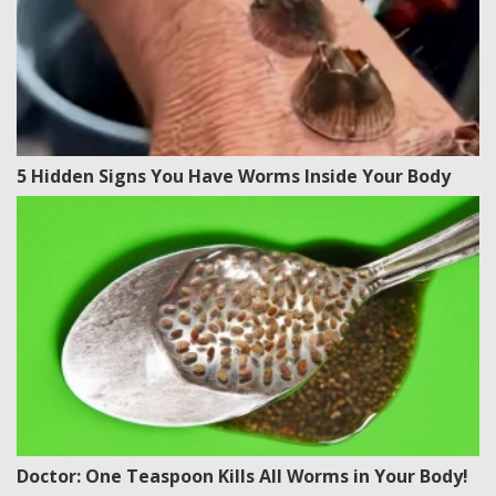
5 Hidden Signs You Have Worms Inside Your Body
Doctor: One Teaspoon Kills All Worms in Your Body!