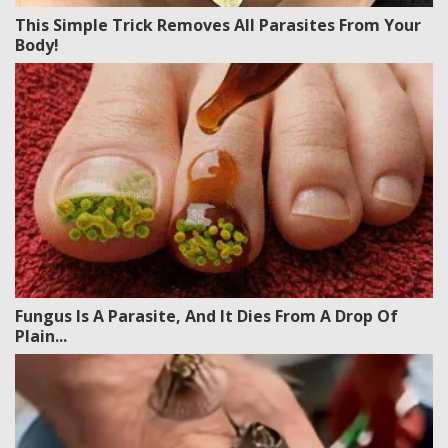
This Simple Trick Removes All Parasites From Your
Body!
Fungus Is A Parasite, And It Dies From A Drop Of
Plain...