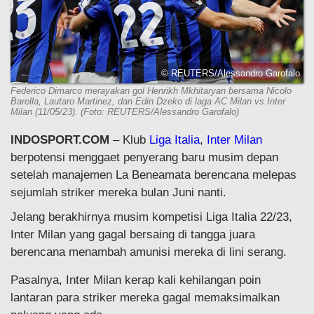
© REUTERS/Alessandro Garofalo
Federico Dimarco merayakan gol Henrikh Mkhitaryan bersama Nicolo
Barella, Lautaro Martinez, dan Edin Dzeko di laga AC Milan vs Inter
Milan (11/05/23). (Foto: REUTERS/Alessandro Garofalo)
INDOSPORT.COM
– Klub
Liga Italia
,
Inter Milan
berpotensi menggaet penyerang baru musim depan
setelah manajemen La Beneamata berencana melepas
sejumlah striker mereka bulan Juni nanti.
Jelang berakhirnya musim kompetisi Liga Italia 22/23,
Inter Milan yang gagal bersaing di tangga juara
berencana menambah amunisi mereka di lini serang.
Pasalnya, Inter Milan kerap kali kehilangan poin
lantaran para striker mereka gagal memaksimalkan