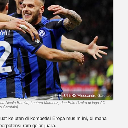
© REUTERS/Alessandro Garofalo
a Nicolo Barella, Lautaro Martinez, dan Edin Dzeko di laga AC
o Garofalo)
at kejutan di kompetisi Eropa musim ini, di mana
erpotensi raih gelar juara.