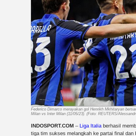
Federico Dimarco merayakan gol Henrikh Mkhitaryan bersam
Milan vs Inter Milan (11/05/23). (Foto: REUTERS/Alessandr
INDOSPORT.COM
–
Liga Italia
berhasil membu
tiga tim sukses melangkah ke partai final dan b