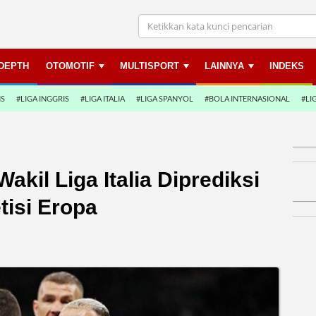
NDEPTH
OTOMOTIF
MULTISPORT
LAINNYA
INDEKS
NS
#LIGA INGGRIS
#LIGA ITALIA
#LIGA SPANYOL
#BOLA INTERNASIONAL
#LI
akil Liga Italia Diprediksi
tisi Eropa