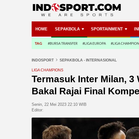
HOME
SEPAKBOLA
SPORTAINMENT
I
TAG
#BURSA TRANSFER
#LIGA EUROPA
#LIGA CHAMPIO
INDOSPORT
SEPAKBOLA - INTERNASIONAL
LIGA CHAMPIONS
Termasuk Inter Milan, 3 W
Bakal Rajai Final Kompe
Senin, 22 Mei 2023 22:10 WIB
Editor: