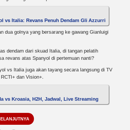
l vs Italia: Revans Penuh Dendam Gli Azzurri
an dua golnya yang bersarang ke gawang Gianluigi
 dendam dari skuad Italia, di tangan pelatih
a revans atas Spanyol di pertemuan nanti?
ol vs Italia juga akan tayang secara langsung di TV
i RCTI+ dan Vision+.
a vs Kroasia, H2H, Jadwal, Live Streaming
SELANJUTNYA