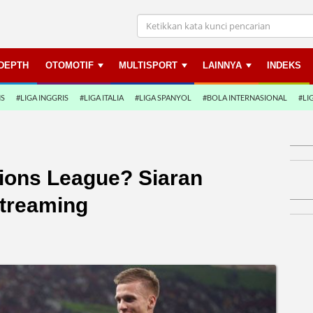
NDEPTH
OTOMOTIF
MULTISPORT
LAINNYA
INDEKS
NS
#LIGA INGGRIS
#LIGA ITALIA
#LIGA SPANYOL
#BOLA INTERNASIONAL
#LI
ions League? Siaran
Streaming