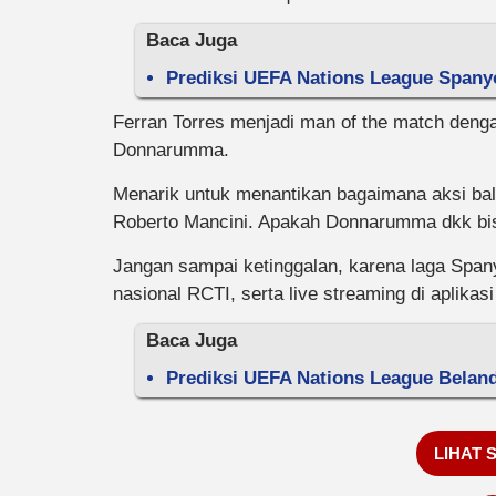
Baca Juga
Prediksi UEFA Nations League Spanyo
Ferran Torres menjadi man of the match deng
Donnarumma.
Menarik untuk menantikan bagaimana aksi balas
Roberto Mancini. Apakah Donnarumma dkk bis
Jangan sampai ketinggalan, karena laga Spany
nasional RCTI, serta live streaming di aplikas
Baca Juga
Prediksi UEFA Nations League Beland
LIHAT 