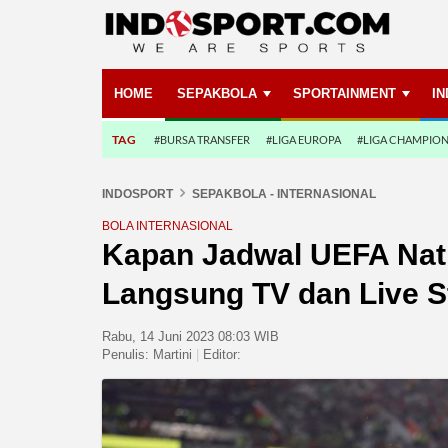
HOME
SEPAKBOLA
SPORTAINMENT
I
TAG
#BURSA TRANSFER
#LIGA EUROPA
#LIGA CHAMPIO
INDOSPORT
SEPAKBOLA - INTERNASIONAL
BOLA INTERNASIONAL
Kapan Jadwal UEFA Nat
Langsung TV dan Live 
Rabu, 14 Juni 2023 08:03 WIB
Penulis:
Martini
|
Editor: