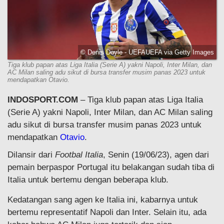
© Denis Doyle - UEFAUEFA via Getty Images
Tiga klub papan atas Liga Italia (Serie A) yakni Napoli, Inter Milan, dan
AC Milan saling adu sikut di bursa transfer musim panas 2023 untuk
mendapatkan Otavio.
INDOSPORT.COM
– Tiga klub papan atas Liga Italia
(Serie A) yakni Napoli, Inter Milan, dan AC Milan saling
adu sikut di bursa transfer musim panas 2023 untuk
mendapatkan
Otavio
.
Dilansir dari
Footbal Italia
, Senin (19/06/23), agen dari
pemain berpaspor Portugal itu belakangan sudah tiba di
Italia untuk bertemu dengan beberapa klub.
Kedatangan sang agen ke Italia ini, kabarnya untuk
bertemu representatif Napoli dan Inter. Selain itu, ada