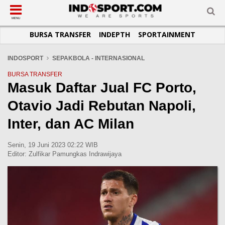
SUB-MENU
SUB-MENU
SUB-MENU
SUB-MENU
SUB-MENU
SUB-MENU
MENU
BURSA TRANSFER
INDEPTH
SPORTAINMENT
SEPAKBOLA
SPORTAINMENT
OTOMOTIF
BASKET
JADWAL
TOPIK HARI INI
LIGA 1
SELEBSPORT
MOTOGP
RAKET
KLASEMEN
PERATURAN OLAHRAGA
INDOSPORT
SEPAKBOLA - INTERNASIONAL
LIGA 2
LIFESTYLE
FORMULA 1
MMA
TIPS DAN TRIK
BURSA TRANSFER
Masuk Daftar Jual FC Porto,
LIGA INGGRIS
OTOMANIA
FUTSAL
INFOGRAFIS
Otavio Jadi Rebutan Napoli,
LIGA ITALIA
OLIMPIK
GALERI FOTO
LIGA SPANYOL
E-SPORT
TEMPAT OLAHRAGA
Inter, dan AC Milan
LIGA CHAMPIONS
PASUKAN SEHAT
Senin, 19 Juni 2023 02:22 WIB
LIGA JERMAN
KOMUNITAS SEHAT
Editor:
Zulfikar Pamungkas Indrawijaya
LIGA PRANCIS
LIGA EUROPA