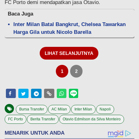
FC Porto demi mendapatkan jasa Otavio.
Baca Juga
Inter Milan Batal Bangkrut, Chelsea Tawarkan
Harga Gila untuk Nicolo Barella
LIHAT SELANJUTNYA
1
2
Bursa Transfer
AC Milan
Inter Milan
Napoli
FC Porto
Berita Transfer
Otavio Edmilson da Silva Monteiro