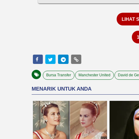
LIHAT 
Bursa Transfer
Manchester United
David de G