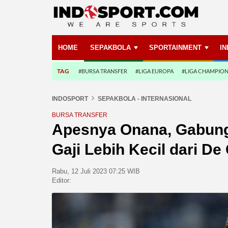
HOME
SEPAKBOLA
SPORTAINMENT
I
TAG
#BURSA TRANSFER
#LIGA EUROPA
#LIGA CHAMPIO
INDOSPORT
SEPAKBOLA - INTERNASIONAL
BURSA TRANSFER
Apesnya Onana, Gabung 
Gaji Lebih Kecil dari De
Rabu, 12 Juli 2023 07:25 WIB
Editor: