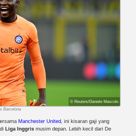
© Reuters/Daniele Mascolo
vs Barcelona
 bersama
Manchester United
, ini kisaran gaji yang
 di
Liga Inggris
musim depan. Lebih kecil dari De