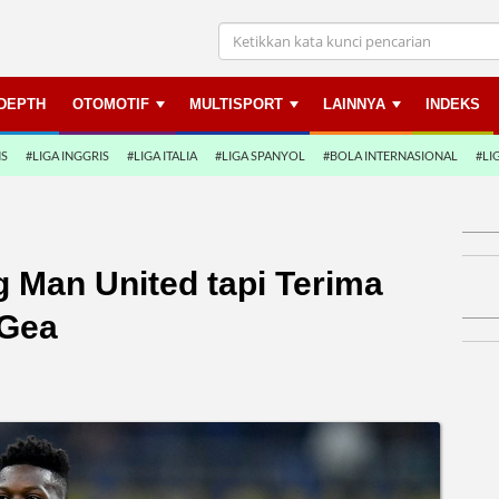
NDEPTH
OTOMOTIF
MULTISPORT
LAINNYA
INDEKS
NS
#LIGA INGGRIS
#LIGA ITALIA
#LIGA SPANYOL
#BOLA INTERNASIONAL
#LI
Man United tapi Terima
 Gea