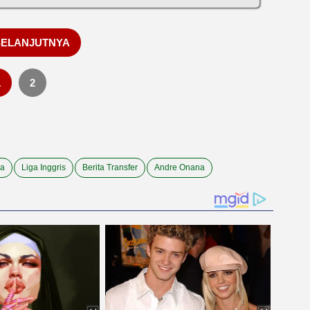
SELANJUTNYA
1
2
ea
Liga Inggris
Berita Transfer
Andre Onana