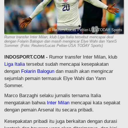
© Reuters/Lucas Peltier-USA TODAY Sports
Rumor transfer Inter Milan, klub Liga Italia tersebut mencapai deal
dengan Folarin Balogun dan masih mengincar Elye Wahi dan YannS
Sommer. (Foto: Reuters/Lucas Peltier-USA TODAY Sports)
INDOSPORT.COM -
Rumor transfer Inter Milan, klub
Liga Italia
tersebut sudah mencapai kesepakatan
dengan
Folarin Balogun
dan masih akan mengincar
sejumlah pemain termasuk Elye Wahi dan Yann
Sommer.
Marco Barzaghi selaku jurnalis ternama Italia
mengatakan bahwa
Inter Milan
mencapai kata sepakat
dengan pemain Arsenal itu secara pribadi.
Kesepakatan pribadi itu juga berkaitan dengan durasi