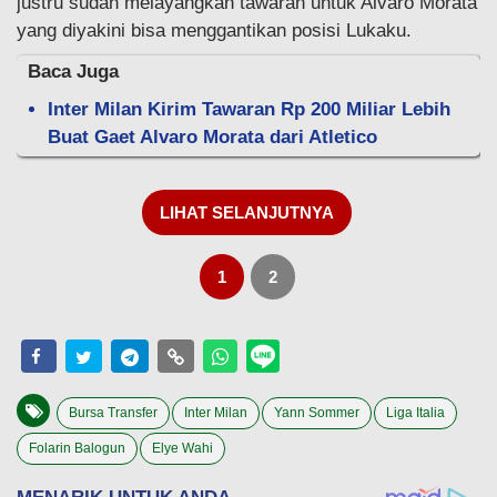
justru sudah melayangkan tawaran untuk Alvaro Morata
yang diyakini bisa menggantikan posisi Lukaku.
Baca Juga
Inter Milan Kirim Tawaran Rp 200 Miliar Lebih
Buat Gaet Alvaro Morata dari Atletico
LIHAT SELANJUTNYA
1
2
Bursa Transfer
Inter Milan
Yann Sommer
Liga Italia
Folarin Balogun
Elye Wahi