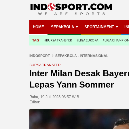
HOME
SEPAKBOLA
SPORTAINMENT
I
TAG
#BURSA TRANSFER
#LIGA EUROPA
#LIGA CHAMPIO
INDOSPORT
SEPAKBOLA - INTERNASIONAL
BURSA TRANSFER
Inter Milan Desak Baye
Lepas Yann Sommer
Rabu, 19 Juli 2023 06:57 WIB
Editor: