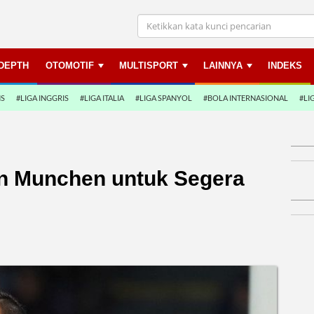
NDEPTH
OTOMOTIF
MULTISPORT
LAINNYA
INDEKS
NS
#LIGA INGGRIS
#LIGA ITALIA
#LIGA SPANYOL
#BOLA INTERNASIONAL
#LI
rn Munchen untuk Segera