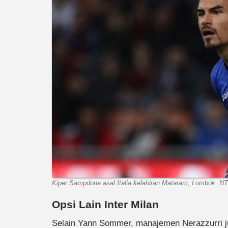
Kiper Sampdoria asal Italia kelahiran Mataram, Lombok, NT
Opsi Lain Inter Milan
Selain Yann Sommer, manajemen Nerazzurri j