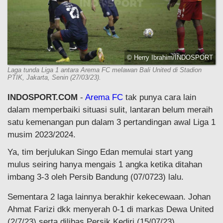
© Herry Ibrahim/INDOSPORT
Laga tunda Liga 1 antara Arema FC melawan Bali United di Stadion
PTIK, Jakarta, Senin (27/03/23).
INDOSPORT.COM
-
Arema FC
tak punya cara lain
dalam memperbaiki situasi sulit, lantaran belum meraih
satu kemenangan pun dalam 3 pertandingan awal Liga 1
musim 2023/2024.
Ya, tim berjulukan Singo Edan memulai start yang
mulus seiring hanya mengais 1 angka ketika ditahan
imbang 3-3 oleh Persib Bandung (07/0723) lalu.
Sementara 2 laga lainnya berakhir kekecewaan. Johan
Ahmat Farizi dkk menyerah 0-1 di markas Dewa United
(2/7/23) serta dilibas Persik Kediri (15/07/23).