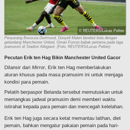
© REUTERS/Lucas Peltier
Penyerang Borussia Dortmund, Donyell Malen berebut bola dengan
gelandang Manchester United, Omari Forson babak pertama pada laga
pramusim di Stadion Allegiant. (Foto: REUTERS/Lucas Peltier)
Pecutan Erik ten Hag Bikin Manchester United Gacor
Dilansir dari
Mirror
, Erik ten Hag memberlakukan
aturan khusus pada masa pramusim ini untuk menjaga
kondisi para pemain.
Pelatih berpaspor Belanda tersebut memutuskan untuk
memangkas jadwal pramusim demi memberi waktu
istirahat kepada para pemain dan mencegah kelelahan.
Erik ten Hag juga secara ketat memantau latihan, diet
pemain, bahkan mengatur pakaian pemain pada hari-