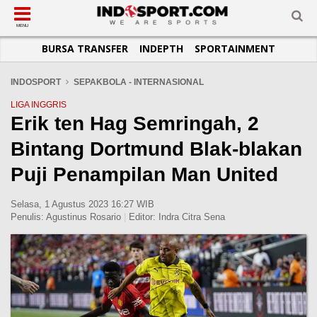
SUB-MENU
SUB-MENU
SUB-MENU
SUB-MENU
SUB-MENU
SUB-MENU
MENU
BURSA TRANSFER
INDEPTH
SPORTAINMENT
SEPAKBOLA
SPORTAINMENT
OTOMOTIF
BASKET
JADWAL
TOPIK HARI INI
LIGA 1
SELEBSPORT
MOTOGP
RAKET
KLASEMEN
PERATURAN OLAHRAGA
INDOSPORT
SEPAKBOLA - INTERNASIONAL
LIGA 2
LIFESTYLE
FORMULA 1
MMA
TIPS DAN TRIK
LIGA INGGRIS
Erik ten Hag Semringah, 2
LIGA INGGRIS
OTOMANIA
FUTSAL
INFOGRAFIS
Bintang Dortmund Blak-blakan
LIGA ITALIA
OLIMPIK
GALERI FOTO
LIGA SPANYOL
E-SPORT
TEMPAT OLAHRAGA
Puji Penampilan Man United
LIGA CHAMPIONS
PASUKAN SEHAT
Selasa, 1 Agustus 2023 16:27 WIB
LIGA JERMAN
KOMUNITAS SEHAT
Penulis:
Agustinus Rosario
|
Editor:
Indra Citra Sena
LIGA PRANCIS
LIGA EUROPA