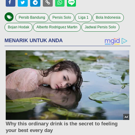
Persib Bandung
Persis Solo
Liga 1
Bola Indonesia
Bojan Hodak
Alberto Rodriguez Martin
Jadwal Persis Solo