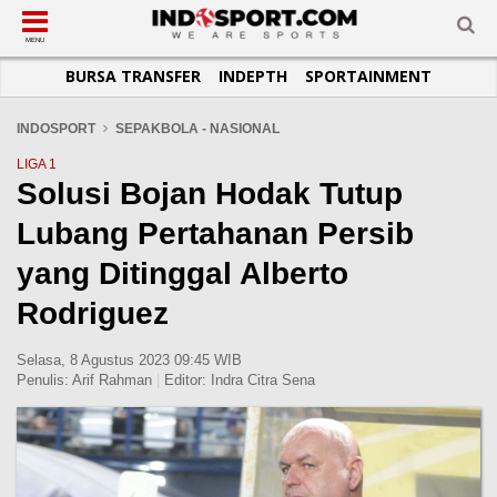
SUB-MENU
SUB-MENU
SUB-MENU
SUB-MENU
SUB-MENU
SUB-MENU
MENU
BURSA TRANSFER
INDEPTH
SPORTAINMENT
SEPAKBOLA
SPORTAINMENT
OTOMOTIF
BASKET
JADWAL
TOPIK HARI INI
LIGA 1
SELEBSPORT
MOTOGP
RAKET
KLASEMEN
PERATURAN OLAHRAGA
INDOSPORT
SEPAKBOLA - NASIONAL
LIGA 2
LIFESTYLE
FORMULA 1
MMA
TIPS DAN TRIK
LIGA 1
Solusi Bojan Hodak Tutup
LIGA INGGRIS
OTOMANIA
FUTSAL
INFOGRAFIS
Lubang Pertahanan Persib
LIGA ITALIA
OLIMPIK
GALERI FOTO
LIGA SPANYOL
E-SPORT
TEMPAT OLAHRAGA
yang Ditinggal Alberto
LIGA CHAMPIONS
PASUKAN SEHAT
Rodriguez
LIGA JERMAN
KOMUNITAS SEHAT
Selasa, 8 Agustus 2023 09:45 WIB
LIGA PRANCIS
Penulis:
Arif Rahman
|
Editor:
Indra Citra Sena
LIGA EUROPA