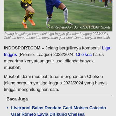
© Reuters/Jon Durr-USA TODAY Sports
Jelang bergulirnya kompetisi Liga Inggris (Premier League) 2023/2024,
Chelsea harus menerima kenyataan getir usai dilanda banyak musibah.
INDOSPORT.COM –
Jelang bergulirnya kompetisi
Liga
Inggris
(Premier League) 2023/2024,
Chelsea
harus
menerima kenyataan getir usai dilanda banyak
musibah.
Musibah demi musibah terus menghantam Chelsea
jelang bergulirnya Liga Inggris 2023/2024 yang hanya
tinggal menghitung hari saja.
Baca Juga
Liverpool Balas Dendam Gaet Moises Caicedo
Usai Romeo Lavia Ditikung Chelsea