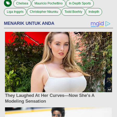
Chelsea
Mauricio Pochettino
In Depth Sports
Liga Inggris
Christopher Nkunku
Todd Boehly
Indepth