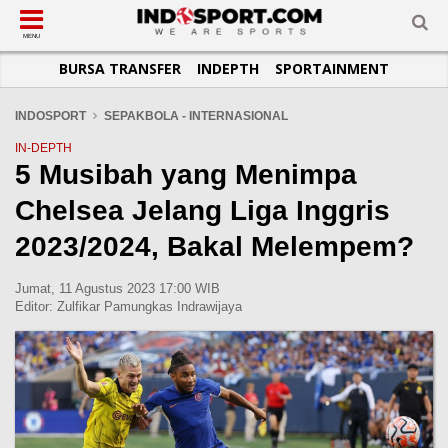
SUB-MENU
SUB-MENU
SUB-MENU
SUB-MENU
SUB-MENU
SUB-MENU
MENU
BURSA TRANSFER
INDEPTH
SPORTAINMENT
SEPAKBOLA
SPORTAINMENT
OTOMOTIF
BASKET
JADWAL
TOPIK HARI INI
LIGA 1
SELEBSPORT
MOTOGP
RAKET
KLASEMEN
PERATURAN OLAHRAGA
INDOSPORT
SEPAKBOLA - INTERNASIONAL
LIGA 2
LIFESTYLE
FORMULA 1
MMA
TIPS DAN TRIK
IN-DEPTH
5 Musibah yang Menimpa
LIGA INGGRIS
OTOMANIA
FUTSAL
INFOGRAFIS
Chelsea Jelang Liga Inggris
LIGA ITALIA
OLIMPIK
GALERI FOTO
LIGA SPANYOL
E-SPORT
TEMPAT OLAHRAGA
2023/2024, Bakal Melempem?
LIGA CHAMPIONS
PASUKAN SEHAT
Jumat, 11 Agustus 2023 17:00 WIB
LIGA JERMAN
KOMUNITAS SEHAT
Editor:
Zulfikar Pamungkas Indrawijaya
LIGA PRANCIS
LIGA EUROPA