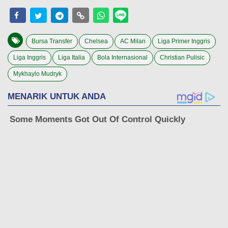
Bursa Transfer
Chelsea
AC Milan
Liga Primer Inggris
Liga Inggris
Liga Italia
Bola Internasional
Christian Pulisic
Mykhaylo Mudryk