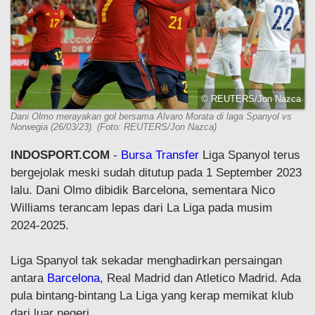
© REUTERS/Jon Nazca
Dani Olmo merayakan gol bersama Alvaro Morata di laga Spanyol vs
Norwegia (26/03/23). (Foto: REUTERS/Jon Nazca)
INDOSPORT.COM
-
Bursa Transfer
Liga Spanyol terus
bergejolak meski sudah ditutup pada 1 September 2023
lalu. Dani Olmo dibidik Barcelona, sementara Nico
Williams terancam lepas dari La Liga pada musim
2024-2025.
Liga Spanyol tak sekadar menghadirkan persaingan
antara
Barcelona
, Real Madrid dan Atletico Madrid. Ada
pula bintang-bintang La Liga yang kerap memikat klub
dari luar negeri.