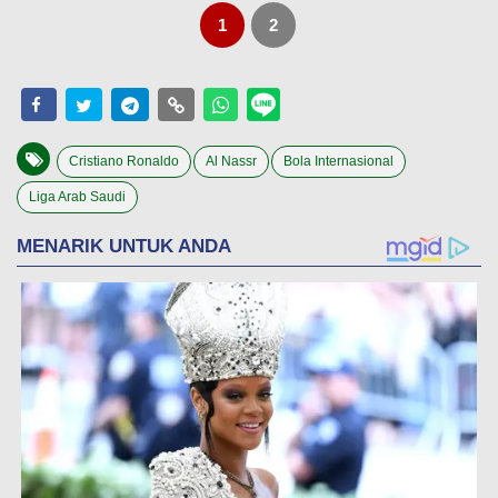
1
2
Cristiano Ronaldo
Al Nassr
Bola Internasional
Liga Arab Saudi