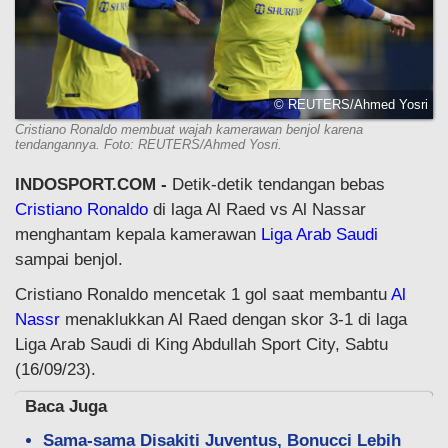
© REUTERS/Ahmed Yosri
Cristiano Ronaldo membuat wajah kamerawan benjol karena
tendangannya. Foto: REUTERS/Ahmed Yosri.
INDOSPORT.COM -
Detik-detik tendangan bebas
Cristiano Ronaldo
di laga Al Raed vs Al Nassar
menghantam kepala kamerawan
Liga Arab Saudi
sampai benjol.
Cristiano Ronaldo mencetak 1 gol saat membantu
Al
Nassr
menaklukkan Al Raed dengan skor 3-1 di laga
Liga Arab Saudi di King Abdullah Sport City, Sabtu
(16/09/23).
Baca Juga
Sama-sama Disakiti Juventus, Bonucci Lebih