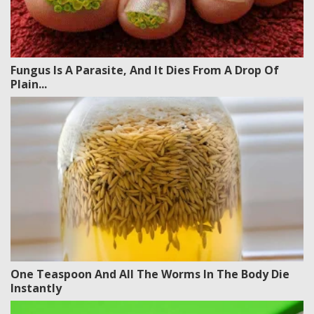
Fungus Is A Parasite, And It Dies From A Drop Of
Plain...
One Teaspoon And All The Worms In The Body Die
Instantly