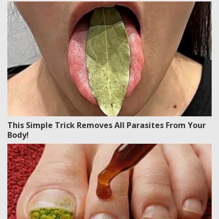
This Simple Trick Removes All Parasites From Your
Body!