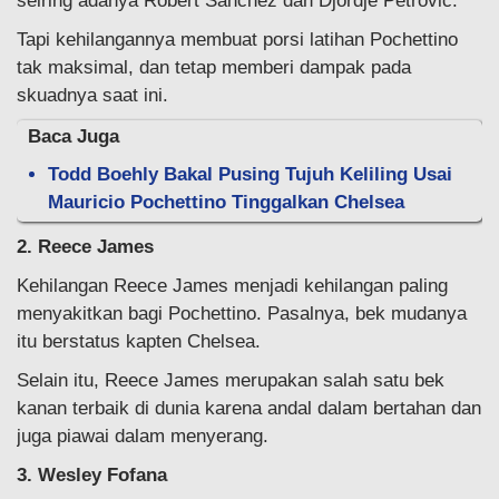
seiring adanya Robert Sanchez dan Djordje Petrovic.
Tapi kehilangannya membuat porsi latihan Pochettino
tak maksimal, dan tetap memberi dampak pada
skuadnya saat ini.
Baca Juga
Todd Boehly Bakal Pusing Tujuh Keliling Usai
Mauricio Pochettino Tinggalkan Chelsea
2. Reece James
Kehilangan Reece James menjadi kehilangan paling
menyakitkan bagi Pochettino. Pasalnya, bek mudanya
itu berstatus kapten Chelsea.
Selain itu, Reece James merupakan salah satu bek
kanan terbaik di dunia karena andal dalam bertahan dan
juga piawai dalam menyerang.
3. Wesley Fofana