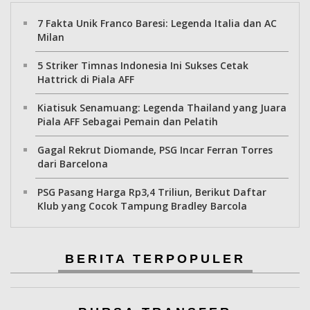
7 Fakta Unik Franco Baresi: Legenda Italia dan AC
Milan
5 Striker Timnas Indonesia Ini Sukses Cetak
Hattrick di Piala AFF
Kiatisuk Senamuang: Legenda Thailand yang Juara
Piala AFF Sebagai Pemain dan Pelatih
Gagal Rekrut Diomande, PSG Incar Ferran Torres
dari Barcelona
PSG Pasang Harga Rp3,4 Triliun, Berikut Daftar
Klub yang Cocok Tampung Bradley Barcola
BERITA TERPOPULER