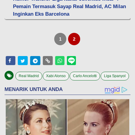
Pemain Termasuk Sayap Real Madrid, AC Milan
Inginkan Eks Barcelona
1
2
Real Madrid
Xabi Alonso
Carlo Ancelotti
Liga Spanyol