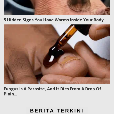
5 Hidden Signs You Have Worms Inside Your Body
Fungus Is A Parasite, And It Dies From A Drop Of
Plain...
BERITA TERKINI