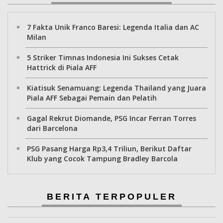
7 Fakta Unik Franco Baresi: Legenda Italia dan AC
Milan
5 Striker Timnas Indonesia Ini Sukses Cetak
Hattrick di Piala AFF
Kiatisuk Senamuang: Legenda Thailand yang Juara
Piala AFF Sebagai Pemain dan Pelatih
Gagal Rekrut Diomande, PSG Incar Ferran Torres
dari Barcelona
PSG Pasang Harga Rp3,4 Triliun, Berikut Daftar
Klub yang Cocok Tampung Bradley Barcola
BERITA TERPOPULER