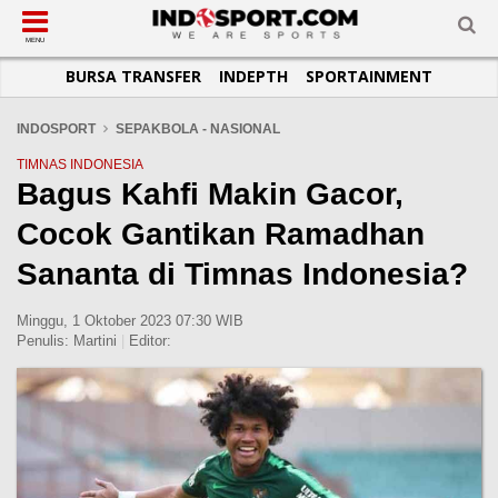
SUB-MENU
SUB-MENU
SUB-MENU
SUB-MENU
SUB-MENU
SUB-MENU
MENU
BURSA TRANSFER
INDEPTH
SPORTAINMENT
SEPAKBOLA
SPORTAINMENT
OTOMOTIF
BASKET
JADWAL
TOPIK HARI INI
LIGA 1
SELEBSPORT
MOTOGP
RAKET
KLASEMEN
PERATURAN OLAHRAGA
INDOSPORT
SEPAKBOLA - NASIONAL
LIGA 2
LIFESTYLE
FORMULA 1
MMA
TIPS DAN TRIK
TIMNAS INDONESIA
Bagus Kahfi Makin Gacor,
LIGA INGGRIS
OTOMANIA
FUTSAL
INFOGRAFIS
Cocok Gantikan Ramadhan
LIGA ITALIA
OLIMPIK
GALERI FOTO
LIGA SPANYOL
E-SPORT
TEMPAT OLAHRAGA
Sananta di Timnas Indonesia?
LIGA CHAMPIONS
PASUKAN SEHAT
Minggu, 1 Oktober 2023 07:30 WIB
LIGA JERMAN
KOMUNITAS SEHAT
Penulis:
Martini
|
Editor:
LIGA PRANCIS
LIGA EUROPA