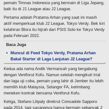
pemain Timnas Indonesia yang bermain di Liga Jepang,
baik itu di J1 League atau J2 League.
Pertama adalah Pratama Arhan yang saat ini masih
aktif memperkuat klub J2 League, Tokyo Verdy. Bek kiri
kelahiran Blora itu hijrah dari PSIS Solo ke Tokyo Verdy
pada Februari 2022.
Baca Juga
Muncul di Feed Tokyo Verdy, Pratama Arhan
Bakal Starter di Laga Lanjutan J2 League?
Kedua ada nama Andik Vermansah yang bergabung
dengan Ventforut Kofu. Namun setelah mengikuti trial
dan laga uji coba, pemain yang lahir di Jember itu lebih
memilih klub Malaysia, Selangor FA, ketimbang
meneken kontrak bersama Ventforut Kofu.
Ketiga, Stefano Lilipaly direkrut Consadole Sapporo
pada 2014, tapi sayangnya hanya bermain sebanyak 2