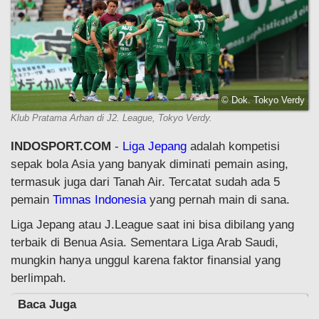
© Dok. Tokyo Verdy
Klub Pratama Arhan di J2. League, Tokyo Verdy.
INDOSPORT.COM
-
Liga Jepang
adalah kompetisi
sepak bola Asia yang banyak diminati pemain asing,
termasuk juga dari Tanah Air. Tercatat sudah ada 5
pemain
Timnas Indonesia
yang pernah main di sana.
Liga Jepang atau J.League saat ini bisa dibilang yang
terbaik di Benua Asia. Sementara Liga Arab Saudi,
mungkin hanya unggul karena faktor finansial yang
berlimpah.
Baca Juga