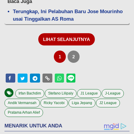
Baca Juga
Terungkap, Ini Pelabuhan Baru Jose Mourinho
usai Tinggalkan AS Roma
LIHAT SELANJUTNYA
1
2
Irfan Bachdim
Stefano Lilipaly
J1 League
J-League
Andik Vermansah
Ricky Yacobi
Liga Jepang
J2 League
Pratama Arhan Alief