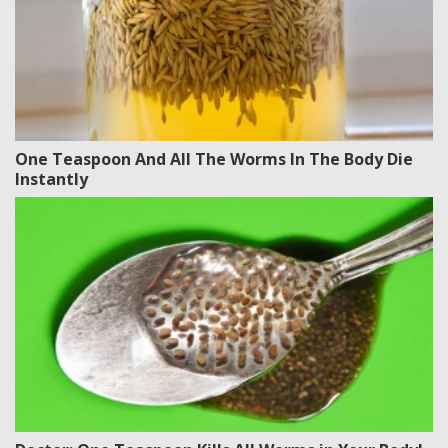
One Teaspoon And All The Worms In The Body Die
Instantly